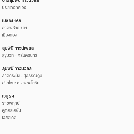
บ้านลุมพินี ทาวน์วิลล์
ประชาอุทิศ 90
เมซอง 168
ลาดพร้าว 101
เมืองทอง
ลุมพินี ทาวน์เพลส
สุขุมวิท - ศรีนครินทร์
ลุมพินี ทาวน์วิลล์
ลาดกระบัง - สุวรรณภูมิ
สายไหม18 - พหลโยธิน
เวนู 24
ราชพฤกษ์
คูคตสเตชั่น
เวสต์เกต