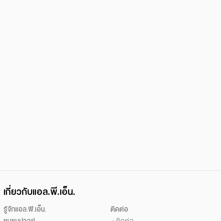
เกี่ยวกับแอล.พี.เอ็น.
รู้จักแอล.พี.เอ็น.
ติดต่อ