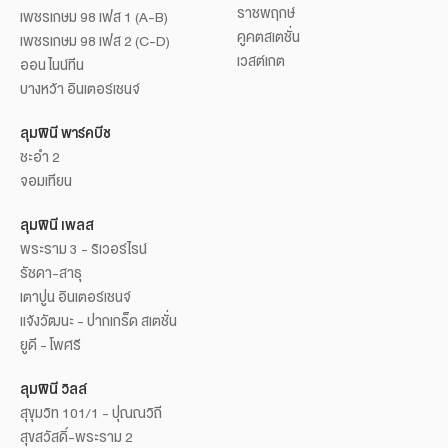
ราชพฤกษ์
เพชรเกษม 98 เฟส 1 (A-B)
คูคตสเตชั่น
เพชรเกษม 98 เฟส 2 (C-D)
เวสต์เกต
ออน ไนน์ทีน
บางหว้า อินเตอร์เชนจ์
ลุมพินี พาร์คบีช
ชะอำ 2
จอมเทียน
ลุมพินี เพลส
พระราม 3 - ริเวอร์ไรน์
รัชดา-สาธุ
เตาปูน อินเตอร์เชนจ์
แจ้งวัฒนะ - ปากเกร็ด สเตชั่น
ยูดี - โพศรี
ลุมพินี วิลล์
สุขุมวิท 101/1 - ปุณณวิถี
สุขสวัสดิ์-พระราม 2