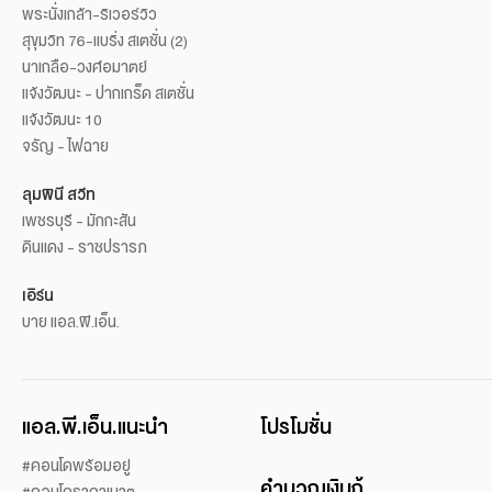
พระนั่งเกล้า-ริเวอร์วิว
สุขุมวิท 76-แบริ่ง สเตชั่น (2)
นาเกลือ-วงศ์อมาตย์
แจ้งวัฒนะ - ปากเกร็ด สเตชั่น
แจ้งวัฒนะ 10
จรัญ - ไฟฉาย
ลุมพินี สวีท
เพชรบุรี - มักกะสัน
ดินแดง - ราชปรารภ
เอิร์น
บาย แอล.พี.เอ็น.
แอล.พี.เอ็น.แนะนำ
โปรโมชั่น
#คอนโดพร้อมอยู่
คำนวณเงินกู้