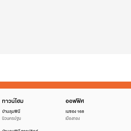
ทาวน์โฮม
ออฟฟิศ
บ้านลุมพินี
เมซอง 168
นิวนครปฐม
เมืองทอง