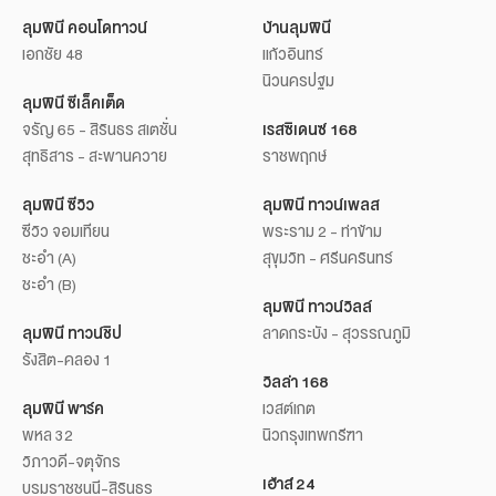
ลุมพินี คอนโดทาวน์
บ้านลุมพินี
เอกชัย 48
แก้วอินทร์
นิวนครปฐม
ลุมพินี ซีเล็คเต็ด
จรัญ 65 - สิรินธร สเตชั่น
เรสซิเดนซ์ 168
สุทธิสาร - สะพานควาย
ราชพฤกษ์
ลุมพินี ซีวิว
ลุมพินี ทาวน์เพลส
ซีวิว จอมเทียน
พระราม 2 - ท่าข้าม
ชะอำ (A)
สุขุมวิท - ศรีนครินทร์
ชะอำ (B)
ลุมพินี ทาวน์วิลล์
ลุมพินี ทาวน์ชิป
ลาดกระบัง - สุวรรณภูมิ
รังสิต-คลอง 1
วิลล่า 168
ลุมพินี พาร์ค
เวสต์เกต
พหล 32
นิวกรุงเทพกรีฑา
วิภาวดี-จตุจักร
เฮ้าส์ 24
บรมราชชนนี-สิรินธร