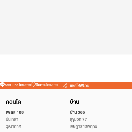
Add Line โครงการ
ติดตามโครงการ
แชร์ให้เพื่อน
คอนโด
บ้าน
เพลส 168
บ้าน 365
ปิ่นเกล้า
สุขุมวิท 77
วุฒากาศ
เจษฎาราชพฤกษ์