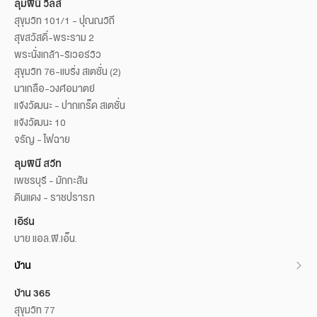
ลุมพินี วิลล์
สุขุมวิท 101/1 - ปุณณวิถี
สุขสวัสดิ์-พระราม 2
พระนั่งเกล้า-ริเวอร์วิว
สุขุมวิท 76-แบริ่ง สเตชั่น (2)
นาเกลือ-วงศ์อมาตย์
แจ้งวัฒนะ - ปากเกร็ด สเตชั่น
แจ้งวัฒนะ 10
จรัญ - ไฟฉาย
ลุมพินี สวีท
เพชรบุรี - มักกะสัน
ดินแดง - ราชปรารภ
เอิร์น
บาย แอล.พี.เอ็น.
บ้าน
บ้าน 365
สุขุมวิท 77