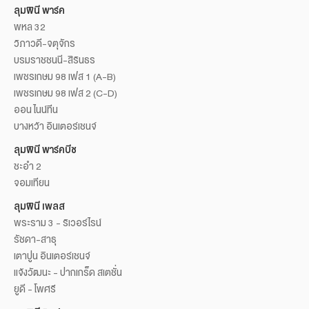
ลุมพินี พาร์ค
พหล 32
วิภาวดี-จตุจักร
บรมราชชนนี-สิรินธร
เพชรเกษม 98 เฟส 1 (A-B)
เพชรเกษม 98 เฟส 2 (C-D)
ออน ไนน์ทีน
บางหว้า อินเตอร์เชนจ์
ลุมพินี พาร์คบีช
ชะอำ 2
จอมเทียน
ลุมพินี เพลส
พระราม 3 - ริเวอร์ไรน์
รัชดา-สาธุ
เตาปูน อินเตอร์เชนจ์
แจ้งวัฒนะ - ปากเกร็ด สเตชั่น
ยูดี - โพศรี