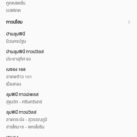
คูคตสเตชั่น
เวสต์เกต
ทาวน์โฮม
บ้านลุมพินี
นิวนครปฐม
บ้านลุมพินี ทาวน์วิลล์
ประชาอุทิศ 90
เมซอง 168
ลาดพร้าว 101
เมืองทอง
ลุมพินี ทาวน์เพลส
สุขุมวิท - ศรีนครินทร์
ลุมพินี ทาวน์วิลล์
ลาดกระบัง - สุวรรณภูมิ
สายไหม18 - พหลโยธิน