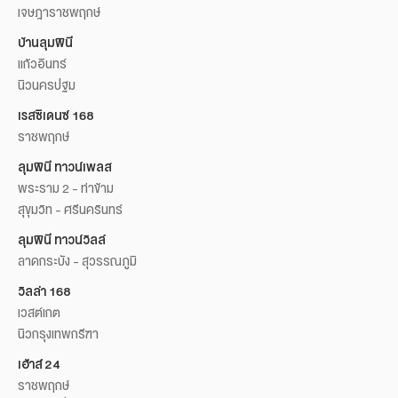
เจษฎาราชพฤกษ์
บ้านลุมพินี
แก้วอินทร์
นิวนครปฐม
เรสซิเดนซ์ 168
ราชพฤกษ์
ลุมพินี ทาวน์เพลส
พระราม 2 - ท่าข้าม
สุขุมวิท - ศรีนครินทร์
ลุมพินี ทาวน์วิลล์
ลาดกระบัง - สุวรรณภูมิ
วิลล่า 168
เวสต์เกต
นิวกรุงเทพกรีฑา
เฮ้าส์ 24
ราชพฤกษ์