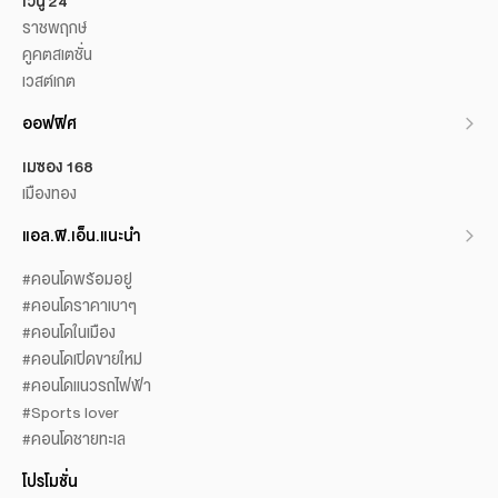
เวนู 24
ราชพฤกษ์
คูคตสเตชั่น
เวสต์เกต
ออฟฟิศ
เมซอง 168
เมืองทอง
แอล.พี.เอ็น.แนะนำ
#คอนโดพร้อมอยู่
#คอนโดราคาเบาๆ
#คอนโดในเมือง
#คอนโดเปิดขายใหม่
#คอนโดแนวรถไฟฟ้า
#Sports lover
#คอนโดชายทะเล
โปรโมชั่น