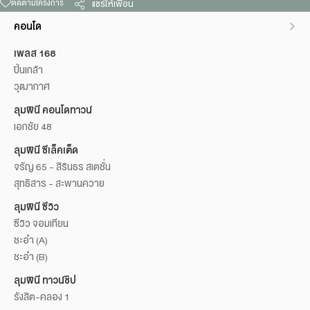
ติดตามโครงการ
แชร์ให้เพื่อน
คอนโด
เพลส 168
ปิ่นเกล้า
วุฒากาศ
ลุมพินี คอนโดทาวน์
เอกชัย 48
ลุมพินี ซีเล็คเต็ด
จรัญ 65 - สิรินธร สเตชั่น
สุทธิสาร - สะพานควาย
ลุมพินี ซีวิว
ซีวิว จอมเทียน
ชะอำ (A)
ชะอำ (B)
ลุมพินี ทาวน์ชิป
รังสิต-คลอง 1