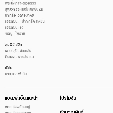
พระนั่งเกล้า-ริเวอร์วิว
สุขุมวิท 76-แบริ่ง สเตชั่น (2)
นาเกลือ-วงศ์อมาตย์
แจ้งวัฒนะ - ปากเกร็ด สเตชั่น
แจ้งวัฒนะ 10
จรัญ - ไฟฉาย
ลุมพินี สวีท
เพชรบุรี - มักกะสัน
ดินแดง - ราชปรารภ
เอิร์น
บาย แอล.พี.เอ็น.
แอล.พี.เอ็น.แนะนำ
โปรโมชั่น
#คอนโดพร้อมอยู่
คำนวณเงินกู้