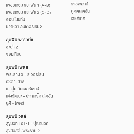
ราชพฤกษ์
เพชรเกษม 98 เฟส 1 (A-B)
คูคตสเตชั่น
เพชรเกษม 98 เฟส 2 (C-D)
เวสต์เกต
ออน ไนน์ทีน
บางหว้า อินเตอร์เชนจ์
ลุมพินี พาร์คบีช
ชะอำ 2
จอมเทียน
ลุมพินี เพลส
พระราม 3 - ริเวอร์ไรน์
รัชดา-สาธุ
เตาปูน อินเตอร์เชนจ์
แจ้งวัฒนะ - ปากเกร็ด สเตชั่น
ยูดี - โพศรี
ลุมพินี วิลล์
สุขุมวิท 101/1 - ปุณณวิถี
สุขสวัสดิ์-พระราม 2