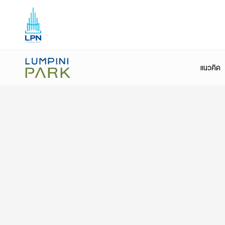
พหล 32
แนวคิด