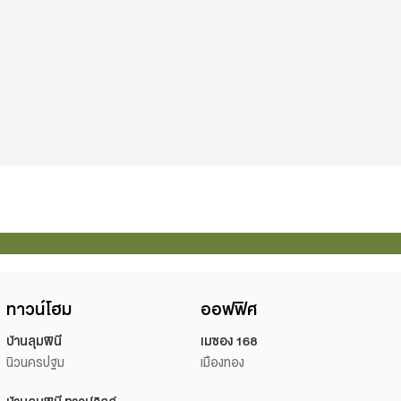
ทาวน์โฮม
ออฟฟิศ
บ้านลุมพินี
เมซอง 168
นิวนครปฐม
เมืองทอง