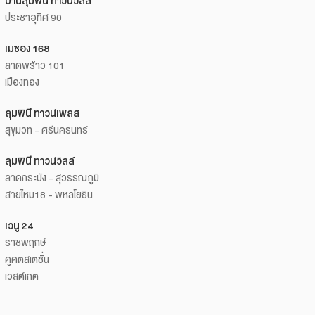
บ้านลุมพินี ทาวน์วิลล์
ประชาอุทิศ 90
เมซอง 168
ลาดพร้าว 101
เมืองทอง
ลุมพินี ทาวน์เพลส
สุขุมวิท - ศรีนครินทร์
ลุมพินี ทาวน์วิลล์
ลาดกระบัง - สุวรรณภูมิ
สายไหม18 - พหลโยธิน
เวนู 24
ราชพฤกษ์
คูคตสเตชั่น
เวสต์เกต