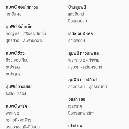
ลุมพินี คอนโดทาวน์
บ้านลุมพินี
เอกชัย 48
แก้วอินทร์
นิวนครปฐม
ลุมพินี ซีเล็คเต็ด
จรัญ 65 - สิรินธร สเตชั่น
เรสซิเดนซ์ 168
สุทธิสาร - สะพานควาย
ราชพฤกษ์
ลุมพินี ซีวิว
ลุมพินี ทาวน์เพลส
ซีวิว จอมเทียน
พระราม 2 - ท่าข้าม
ชะอำ (A)
สุขุมวิท - ศรีนครินทร์
ชะอำ (B)
ลุมพินี ทาวน์วิลล์
ลุมพินี ทาวน์ชิป
ลาดกระบัง - สุวรรณภูมิ
รังสิต-คลอง 1
วิลล่า 168
ลุมพินี พาร์ค
เวสต์เกต
พหล 32
นิวกรุงเทพกรีฑา
วิภาวดี-จตุจักร
เฮ้าส์ 24
บรมราชชนนี-สิรินธร