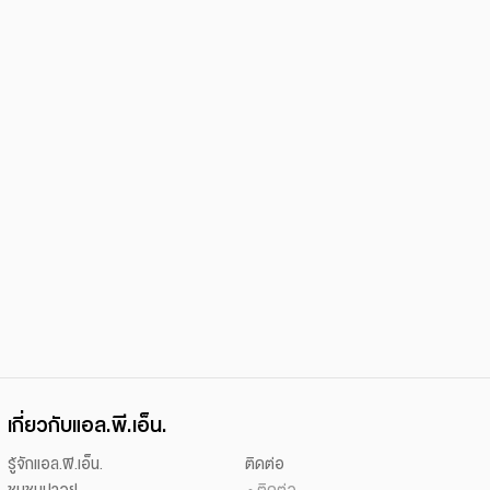
เกี่ยวกับแอล.พี.เอ็น.
รู้จักแอล.พี.เอ็น.
ติดต่อ