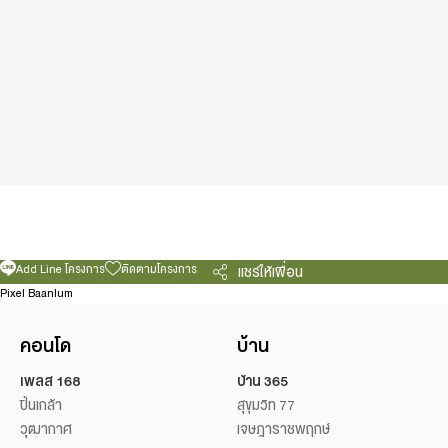
Add Line โครงการ
ติดตามโครงการ
แชร์ให้เพื่อน
Pixel Baanlum
คอนโด
บ้าน
เพลส 168
บ้าน 365
ปิ่นเกล้า
สุขุมวิท 77
วุฒากาศ
เจษฎาราชพฤกษ์