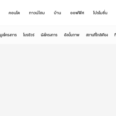
คอนโด
ทาวน์โฮม
บ้าน
ออฟฟิศ
โปรโมชั่น
อมูลโครงการ
โบรชัวร์
ผังโครงการ
อัลบั้มภาพ
สถานที่ใกล้เคียง
ท