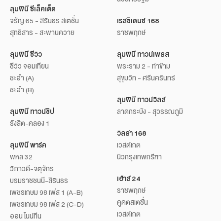
ลุมพินี ซีเล็คเต็ด
จรัญ 65 - สิรินธร สเตชั่น
เรสซิเดนซ์ 168
สุทธิสาร - สะพานควาย
ราชพฤกษ์
ลุมพินี ซีวิว
ลุมพินี ทาวน์เพลส
ซีวิว จอมเทียน
พระราม 2 - ท่าข้าม
ชะอำ (A)
สุขุมวิท - ศรีนครินทร์
ชะอำ (B)
ลุมพินี ทาวน์วิลล์
ลุมพินี ทาวน์ชิป
ลาดกระบัง - สุวรรณภูมิ
รังสิต-คลอง 1
วิลล่า 168
ลุมพินี พาร์ค
เวสต์เกต
พหล 32
นิวกรุงเทพกรีฑา
วิภาวดี-จตุจักร
เฮ้าส์ 24
บรมราชชนนี-สิรินธร
ราชพฤกษ์
เพชรเกษม 98 เฟส 1 (A-B)
คูคตสเตชั่น
เพชรเกษม 98 เฟส 2 (C-D)
เวสต์เกต
ออน ไนน์ทีน