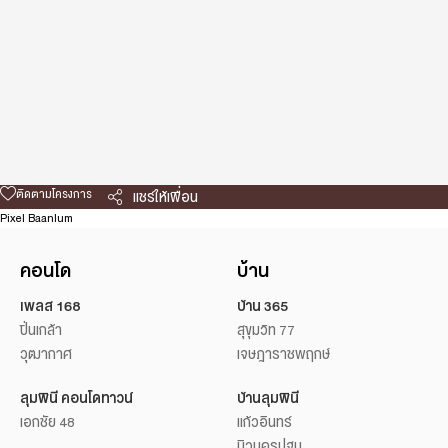
ติดตามโครงการ
แชร์ให้เพื่อน
Pixel Baanlum
คอนโด
บ้าน
เพลส 168
บ้าน 365
ปิ่นเกล้า
สุขุมวิท 77
วุฒากาศ
เจษฎาราชพฤกษ์
ลุมพินี คอนโดทาวน์
บ้านลุมพินี
เอกชัย 48
แก้วอินทร์
นิวนครปฐม