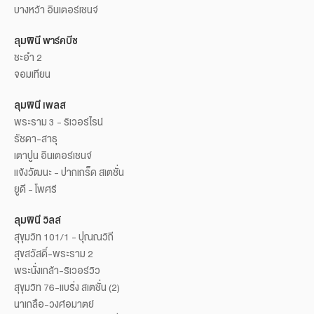
บางหว้า อินเตอร์เชนจ์
ลุมพินี พาร์คบีช
ชะอำ 2
จอมเทียน
ลุมพินี เพลส
พระราม 3 - ริเวอร์ไรน์
รัชดา-สาธุ
เตาปูน อินเตอร์เชนจ์
แจ้งวัฒนะ - ปากเกร็ด สเตชั่น
ยูดี - โพศรี
ลุมพินี วิลล์
สุขุมวิท 101/1 - ปุณณวิถี
สุขสวัสดิ์-พระราม 2
พระนั่งเกล้า-ริเวอร์วิว
สุขุมวิท 76-แบริ่ง สเตชั่น (2)
นาเกลือ-วงศ์อมาตย์