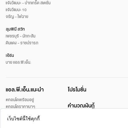
แจ้งวัฒนะ - ปากเกร็ด สเตชั่น
แจ้งวัฒนะ 10
จรัญ - ไฟฉาย
ลุมพินี สวีท
เพชรบุรี - มักกะสัน
ดินแดง - ราชปรารภ
เอิร์น
บาย แอล.พี.เอ็น.
แอล.พี.เอ็น.แนะนำ
โปรโมชั่น
#คอนโดพร้อมอยู่
คำนวณเงินกู้
#คอนโดราคาเบาๆ
#คอนโดในเมือง
เว็บไซต์นี้ใช้คุกกี้
#คอนโดเปิดขายใหม่
บริการของเรา
#คอนโดแนวรถไฟฟ้า