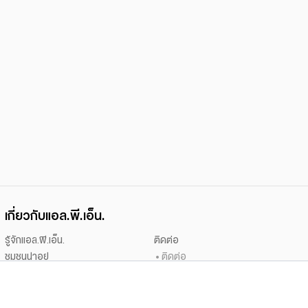
เกี่ยวกับแอล.พี.เอ็น.
รู้จักแอล.พี.เอ็น.
ติดต่อ
ชุมชนน่าอยู่
ติดต่อ
นักลงทุนสัมพันธ์
เสนอขายที่ดิน
ข่าวประชาสัมพันธ์
ร่วมงานกับเรา
ข่าวสารจากแอล.พี.เอ็น.
สนใจเช่า