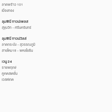
ลาดพร้าว 101
เมืองทอง
ลุมพินี ทาวน์เพลส
สุขุมวิท - ศรีนครินทร์
ลุมพินี ทาวน์วิลล์
ลาดกระบัง - สุวรรณภูมิ
สายไหม18 - พหลโยธิน
เวนู 24
ราชพฤกษ์
คูคตสเตชั่น
เวสต์เกต