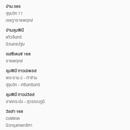
บ้าน 365
สุขุมวิท 77
เจษฎาราชพฤกษ์
บ้านลุมพินี
แก้วอินทร์
นิวนครปฐม
เรสซิเดนซ์ 168
ราชพฤกษ์
ลุมพินี ทาวน์เพลส
พระราม 2 - ท่าข้าม
สุขุมวิท - ศรีนครินทร์
ลุมพินี ทาวน์วิลล์
ลาดกระบัง - สุวรรณภูมิ
วิลล่า 168
เวสต์เกต
นิวกรุงเทพกรีฑา