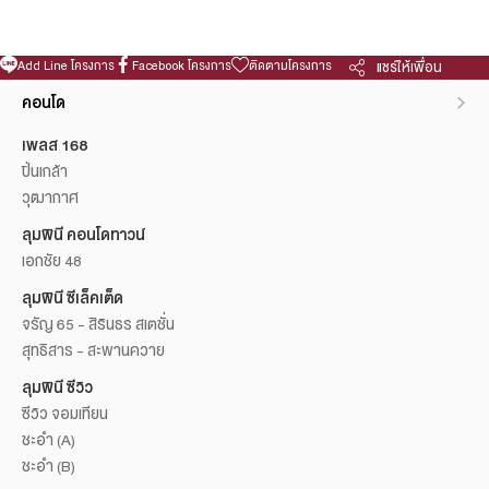
Add Line โครงการ
Facebook โครงการ
ติดตามโครงการ
แชร์ให้เพื่อน
คอนโด
เพลส 168
ปิ่นเกล้า
วุฒากาศ
ลุมพินี คอนโดทาวน์
เอกชัย 48
ลุมพินี ซีเล็คเต็ด
จรัญ 65 - สิรินธร สเตชั่น
สุทธิสาร - สะพานควาย
ลุมพินี ซีวิว
ซีวิว จอมเทียน
ชะอำ (A)
ชะอำ (B)