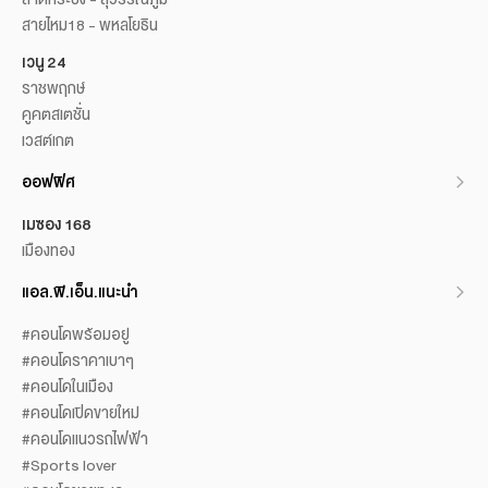
สายไหม18 - พหลโยธิน
เวนู 24
ราชพฤกษ์
คูคตสเตชั่น
เวสต์เกต
ออฟฟิศ
เมซอง 168
เมืองทอง
แอล.พี.เอ็น.แนะนำ
#คอนโดพร้อมอยู่
#คอนโดราคาเบาๆ
#คอนโดในเมือง
#คอนโดเปิดขายใหม่
#คอนโดแนวรถไฟฟ้า
#Sports lover