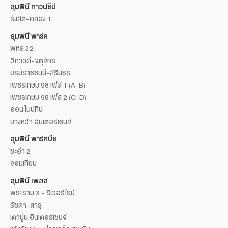
ลุมพินี ทาวน์ชิป
รังสิต-คลอง 1
ลุมพินี พาร์ค
พหล 32
วิภาวดี-จตุจักร
บรมราชชนนี-สิรินธร
เพชรเกษม 98 เฟส 1 (A-B)
เพชรเกษม 98 เฟส 2 (C-D)
ออน ไนน์ทีน
บางหว้า อินเตอร์เชนจ์
ลุมพินี พาร์คบีช
ชะอำ 2
จอมเทียน
ลุมพินี เพลส
พระราม 3 - ริเวอร์ไรน์
รัชดา-สาธุ
เตาปูน อินเตอร์เชนจ์