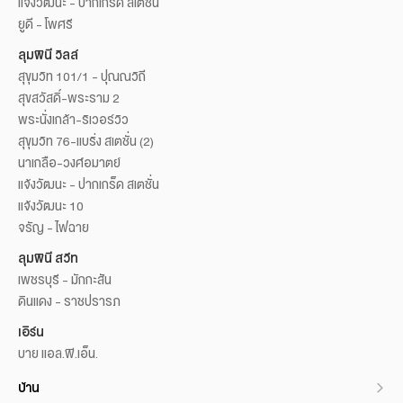
แจ้งวัฒนะ - ปากเกร็ด สเตชั่น
ยูดี - โพศรี
ลุมพินี วิลล์
สุขุมวิท 101/1 - ปุณณวิถี
สุขสวัสดิ์-พระราม 2
พระนั่งเกล้า-ริเวอร์วิว
สุขุมวิท 76-แบริ่ง สเตชั่น (2)
นาเกลือ-วงศ์อมาตย์
แจ้งวัฒนะ - ปากเกร็ด สเตชั่น
แจ้งวัฒนะ 10
จรัญ - ไฟฉาย
ลุมพินี สวีท
เพชรบุรี - มักกะสัน
ดินแดง - ราชปรารภ
เอิร์น
บาย แอล.พี.เอ็น.
บ้าน