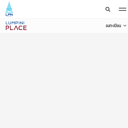
แจ้งวัฒนะ - ปากเกร็ด สเตชั่น
ลงทะเบียน