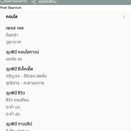
ติดตามโครงการ
แชร์ให้เพื่อน
Pixel Baanlum
คอนโด
เพลส 168
ปิ่นเกล้า
วุฒากาศ
ลุมพินี คอนโดทาวน์
เอกชัย 48
ลุมพินี ซีเล็คเต็ด
จรัญ 65 - สิรินธร สเตชั่น
สุทธิสาร - สะพานควาย
ลุมพินี ซีวิว
ซีวิว จอมเทียน
ชะอำ (A)
ชะอำ (B)
ลุมพินี ทาวน์ชิป
รังสิต-คลอง 1