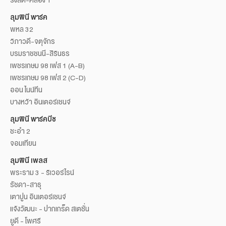
ลุมพินี พาร์ค
พหล 32
วิภาวดี-จตุจักร
บรมราชชนนี-สิรินธร
เพชรเกษม 98 เฟส 1 (A-B)
เพชรเกษม 98 เฟส 2 (C-D)
ออน ไนน์ทีน
บางหว้า อินเตอร์เชนจ์
ลุมพินี พาร์คบีช
ชะอำ 2
จอมเทียน
ลุมพินี เพลส
พระราม 3 - ริเวอร์ไรน์
รัชดา-สาธุ
เตาปูน อินเตอร์เชนจ์
แจ้งวัฒนะ - ปากเกร็ด สเตชั่น
ยูดี - โพศรี