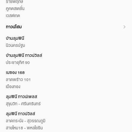
ราชพฤกษ์
คูคตสเตชั่น
เวสต์เกต
ทาวน์โฮม
บ้านลุมพินี
นิวนครปฐม
บ้านลุมพินี ทาวน์วิลล์
ประชาอุทิศ 90
เมซอง 168
ลาดพร้าว 101
เมืองทอง
ลุมพินี ทาวน์เพลส
สุขุมวิท - ศรีนครินทร์
ลุมพินี ทาวน์วิลล์
ลาดกระบัง - สุวรรณภูมิ
สายไหม18 - พหลโยธิน