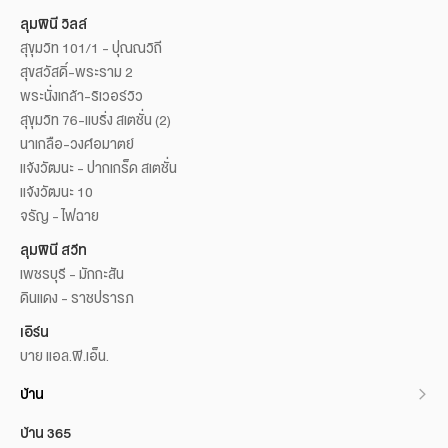
ลุมพินี วิลล์
สุขุมวิท 101/1 - ปุณณวิถี
สุขสวัสดิ์-พระราม 2
พระนั่งเกล้า-ริเวอร์วิว
สุขุมวิท 76-แบริ่ง สเตชั่น (2)
นาเกลือ-วงศ์อมาตย์
แจ้งวัฒนะ - ปากเกร็ด สเตชั่น
แจ้งวัฒนะ 10
จรัญ - ไฟฉาย
ลุมพินี สวีท
เพชรบุรี - มักกะสัน
ดินแดง - ราชปรารภ
เอิร์น
บาย แอล.พี.เอ็น.
บ้าน
บ้าน 365