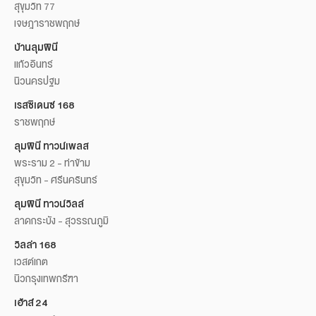
สุขุมวิท 77
เจษฎาราชพฤกษ์
บ้านลุมพินี
แก้วอินทร์
นิวนครปฐม
เรสซิเดนซ์ 168
ราชพฤกษ์
ลุมพินี ทาวน์เพลส
พระราม 2 - ท่าข้าม
สุขุมวิท - ศรีนครินทร์
ลุมพินี ทาวน์วิลล์
ลาดกระบัง - สุวรรณภูมิ
วิลล่า 168
เวสต์เกต
นิวกรุงเทพกรีฑา
เฮ้าส์ 24