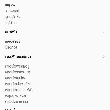
เวนู 24
ราชพฤกษ์
คูคตสเตชั่น
เวสต์เกต
ออฟฟิศ
เมซอง 168
เมืองทอง
แอล.พี.เอ็น.แนะนำ
#คอนโดพร้อมอยู่
#คอนโดราคาเบาๆ
#คอนโดในเมือง
#คอนโดเปิดขายใหม่
#คอนโดแนวรถไฟฟ้า
#Sports lover
#คอนโดชายทะเล