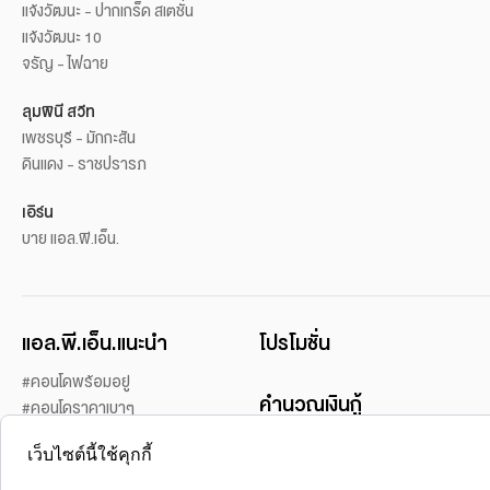
แจ้งวัฒนะ - ปากเกร็ด สเตชั่น
แจ้งวัฒนะ 10
จรัญ - ไฟฉาย
ลุมพินี สวีท
เพชรบุรี - มักกะสัน
ดินแดง - ราชปรารภ
เอิร์น
บาย แอล.พี.เอ็น.
แอล.พี.เอ็น.แนะนำ
โปรโมชั่น
#คอนโดพร้อมอยู่
คำนวณเงินกู้
#คอนโดราคาเบาๆ
#คอนโดในเมือง
เว็บไซต์นี้ใช้คุกกี้
#คอนโดเปิดขายใหม่
บริการของเรา
#คอนโดแนวรถไฟฟ้า