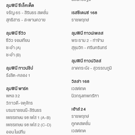
ลุมพินี ซีเล็คเต็ด
จรัญ 65 - สิรินธร สเตชั่น
เรสซิเดนซ์ 168
สุทธิสาร - สะพานควาย
ราชพฤกษ์
ลุมพินี ซีวิว
ลุมพินี ทาวน์เพลส
ซีวิว จอมเทียน
พระราม 2 - ท่าข้าม
ชะอำ (A)
สุขุมวิท - ศรีนครินทร์
ชะอำ (B)
ลุมพินี ทาวน์วิลล์
ลุมพินี ทาวน์ชิป
ลาดกระบัง - สุวรรณภูมิ
รังสิต-คลอง 1
วิลล่า 168
ลุมพินี พาร์ค
เวสต์เกต
พหล 32
นิวกรุงเทพกรีฑา
วิภาวดี-จตุจักร
เฮ้าส์ 24
บรมราชชนนี-สิรินธร
ราชพฤกษ์
เพชรเกษม 98 เฟส 1 (A-B)
คูคตสเตชั่น
เพชรเกษม 98 เฟส 2 (C-D)
เวสต์เกต
ออน ไนน์ทีน