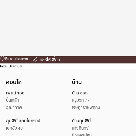
ติดตามโครงการ
แชร์ให้เพื่อน
Pixel Baanlum
คอนโด
บ้าน
เพลส 168
บ้าน 365
ปิ่นเกล้า
สุขุมวิท 77
วุฒากาศ
เจษฎาราชพฤกษ์
ลุมพินี คอนโดทาวน์
บ้านลุมพินี
เอกชัย 48
แก้วอินทร์
นิวนครปฐม