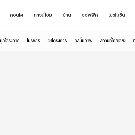
คอนโด
ทาวน์โฮม
บ้าน
ออฟฟิศ
โปรโมชั่น
อมูลโครงการ
โบรชัวร์
ผังโครงการ
อัลบั้มภาพ
สถานที่ใกล้เคียง
ท