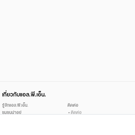
เกี่ยวกับแอล.พี.เอ็น.
รู้จักแอล.พี.เอ็น.
ติดต่อ
ชุมชนน่าอยู่
ติดต่อ
นักลงทุนสัมพันธ์
เสนอขายที่ดิน
ข่าวประชาสัมพันธ์
ร่วมงานกับเรา
ข่าวสารจากแอล.พี.เอ็น.
สนใจเช่า