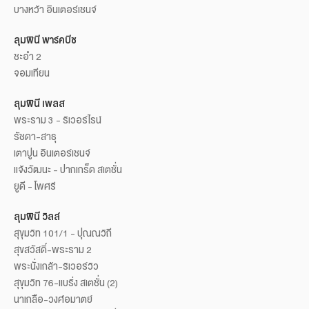
บางหว้า อินเตอร์เชนจ์
ลุมพินี พาร์คบีช
ชะอำ 2
จอมเทียน
ลุมพินี เพลส
พระราม 3 - ริเวอร์ไรน์
รัชดา-สาธุ
เตาปูน อินเตอร์เชนจ์
แจ้งวัฒนะ - ปากเกร็ด สเตชั่น
ยูดี - โพศรี
ลุมพินี วิลล์
สุขุมวิท 101/1 - ปุณณวิถี
สุขสวัสดิ์-พระราม 2
พระนั่งเกล้า-ริเวอร์วิว
สุขุมวิท 76-แบริ่ง สเตชั่น (2)
นาเกลือ-วงศ์อมาตย์