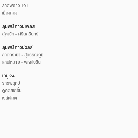
ลาดพร้าว 101
เมืองทอง
ลุมพินี ทาวน์เพลส
สุขุมวิท - ศรีนครินทร์
ลุมพินี ทาวน์วิลล์
ลาดกระบัง - สุวรรณภูมิ
สายไหม18 - พหลโยธิน
เวนู 24
ราชพฤกษ์
คูคตสเตชั่น
เวสต์เกต